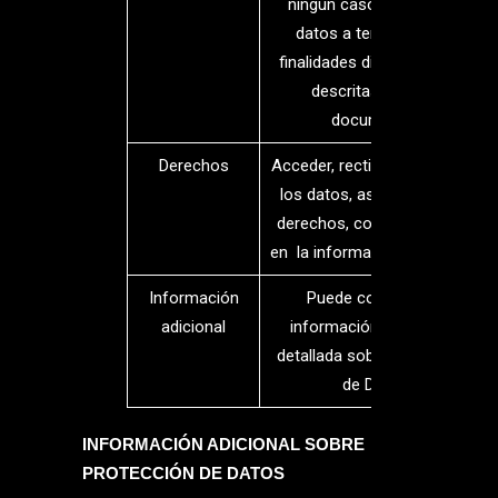
ningún caso se cederán
datos a terceros para
finalidades diferentes a las
descritas en este
documento.
Derechos
Acceder, rectificar y suprimir
los datos, así como otros
derechos, como se explica
en la información adicional.
Información
Puede consultar la
adicional
información adicional y
detallada sobre Protección
de Datos
INFORMACIÓN ADICIONAL SOBRE
PROTECCIÓN DE DATOS