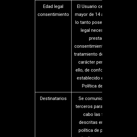
Edad legal
El Usuario certifica que es
consentimiento
mayor de 14 años y que por
lo tanto posee la capacidad
legal necesaria para la
prestación del
consentimiento en cuanto al
tratamiento de sus datos de
carácter personal y todo
ello, de conformidad con lo
establecido en la presente
Política de Privacidad.
Destinatarios
Se comunicarán datos a
terceros para poder llevar a
cabo las finalidades
descritas en la presente
política de privacidad. En