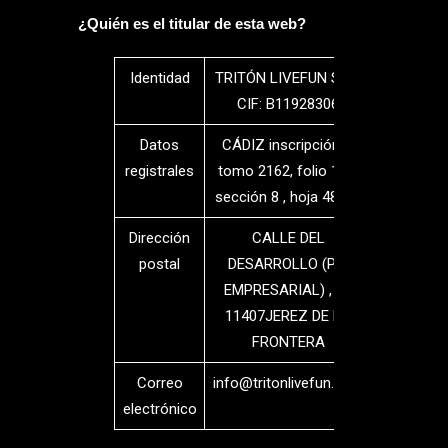
¿Quién es el titular de esta web?
Identidad
TRITÓN LIVEFUN SL –
CIF: B11928306
Datos
CÁDIZ inscripción 1,
registrales
tomo 2162, folio 168,
sección 8 , hoja 48314
Dirección
CALLE DEL
postal
DESARROLLO (PQ.
EMPRESARIAL) , 11
11407JEREZ DE LA
FRONTERA
Correo
info@tritonlivefun.com
electrónico