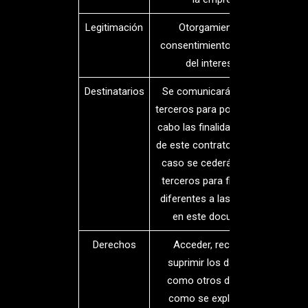
Legitimación
Otorgamiento del
consentimiento por parte
del interesado
Destinatarios
Se comunicarán datos a
terceros para poder llevar a
cabo las finalidades objeto
de este contrato. En ningún
caso se cederán datos a
terceros para finalidades
diferentes a las descritas
en este documento.
Derechos
Acceder, rectificar y
suprimir los datos, así
como otros derechos,
como se explica en la