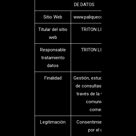
DE DATOS
Sitio Web
www.paliquecoloquiobar.com
Titular del sitio
TRITON LIVE FUN S.L
web
Responsable
TRITON LIVE FUN S.L
tratamiento
datos
Finalidad
Gestión, estudio y resolución
de consultas efectuadas a
través de la web Envío de
comunicaciones
comerciales
Legitimación
Consentimiento otorgado
por el usuario