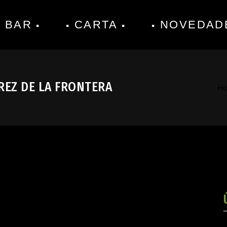
 BAR
CARTA
NOVEDAD
REZ DE LA FRONTERA
H
ue Coloquio Bar en Jerez de la Frontera
abril 30, 2026