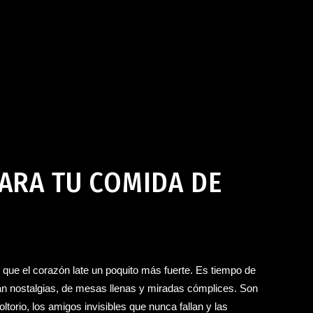
Coloquio Bar en Jerez de la Frontera
noviembre 17, 2025
PARA TU COMIDA DE
ue el corazón late un poquito más fuerte. Es tiempo de
an nostalgias, de mesas llenas y miradas cómplices. Son
torio, los amigos invisibles que nunca fallan y las