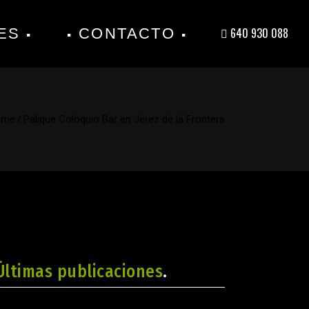
ES
CONTACTO
640 930 088
ome
/
Palique Coloquio Bar en Jerez de la Frontera
Últimas publicaciones