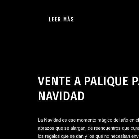
LEER MÁS
Bar en Jerez de la Frontera
,
Navidad en Palique
,
Palique 
VENTE A PALIQUE 
NAVIDAD
La Navidad es ese momento mágico del año en el q
abrazos que se alargan, de reencuentros que cur
los regalos que se dan y los que no necesitan envol