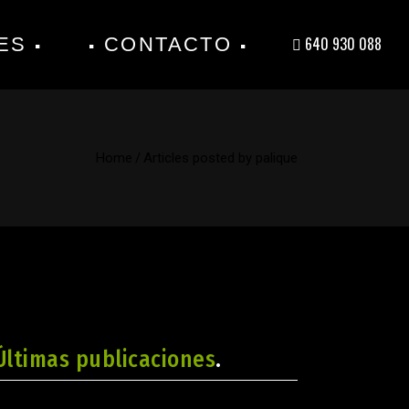
ES
CONTACTO
640 930 088
Home
/
Articles posted by palique
Últimas publicaciones