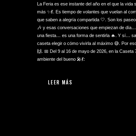
La Feria es ese instante del año en el que la vida
más ✨💃. Es tiempo de volantes que vuelan al com
que saben a alegría compartida 🤍. Son los paseos 
🎶 y esas conversaciones que empiezan de día… y 
una fiesta… es una forma de sentirla 🔥. Y sí… s
caseta elegir o cómo vivirla al máximo 😅. Por es
🙌. 📅 Del 9 al 16 de mayo de 2026, en la Caseta 
ambiente del bueno 🎤💃:
LEER MÁS
Bar en Jerez de la Frontera
,
Navidad en Palique
,
Palique 