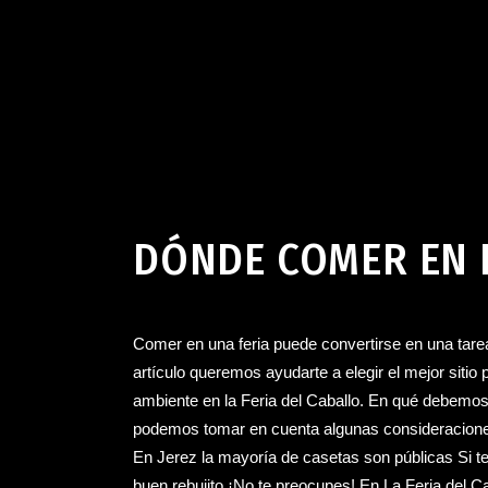
Feria del Caballo Jerez
mayo 2, 2025
DÓNDE COMER EN L
Comer en una feria puede convertirse en una tare
artículo queremos ayudarte a elegir el mejor sitio 
ambiente en la Feria del Caballo. En qué debemos fi
podemos tomar en cuenta algunas consideraciones p
En Jerez la mayoría de casetas son públicas Si tem
buen rebujito ¡No te preocupes! En La Feria del C