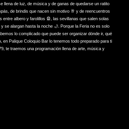
 se llena de luz, de música y de ganas de quedarse un ratito
pás, de brindis que nacen sin motivo 🥂 y de reencuentros
entre albero y farolillos 🎡, las sevillanas que salen solas
se alargan hasta la noche 🌙. Porque la Feria no es solo
abemos lo complicado que puede ser organizar dónde ir, qué
o, en Palique Coloquio Bar lo tenemos todo preparado para ti
79, te traemos una programación llena de arte, música y
Coloquio Bar en Jerez de la Frontera
noviembre 17, 2025